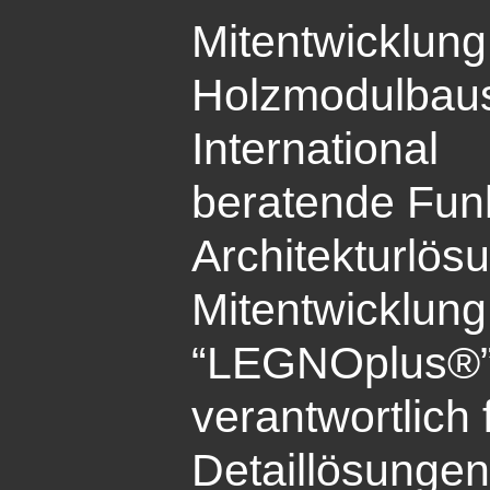
Mitentwicklung
Holzmodulbau
International
beratende Funk
Architekturlö
Mitentwicklun
“LEGNOplus®”
verantwortlich
Detaillösungen