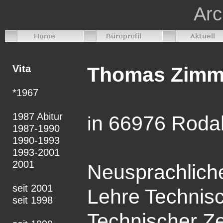
Arc
Vita
Thomas Zim
*1967
1987 Abitur
n 66976 Roda
i
1987-1990
1990-1993
1993-2001
2001
Neusprachlich
seit 2001
Lehre Technisc
seit 1998
Technischer Ze